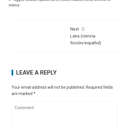
new
new
window)
window)
música
Next
Laira (ciencia
ficción/español)
LEAVE A REPLY
Your email address will not be published.
Required fields
are marked
*