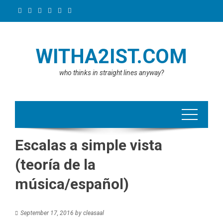
Skip
to
content
WITHA2IST.COM
who thinks in straight lines anyway?
Escalas a simple vista
(teoría de la
música/español)
September 17, 2016
by
cleasaal