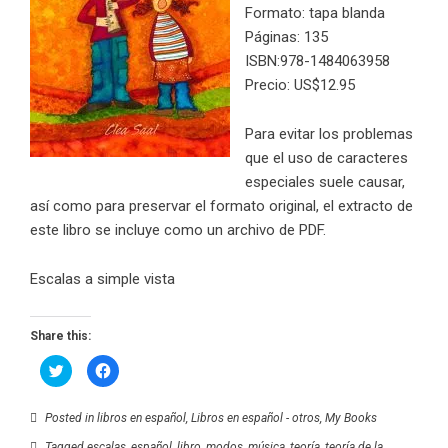
Formato: tapa blanda
Páginas: 135
ISBN:
978-1484063958
Precio: US$12.95
Para evitar los problemas
que el uso de caracteres
especiales suele causar,
así como para preservar el formato original, el extracto de
este libro se incluye como un archivo de PDF.
Escalas a simple vista
Share this:
Click
Click
to
to
share
share
on
on
Twitter
Facebook
Posted in
libros en español
,
Libros en español - otros
,
My Books
(Opens
(Opens
in
in
Tagged
escalas
,
español
,
libro
,
modos
,
música
,
teoría
,
teoría de la